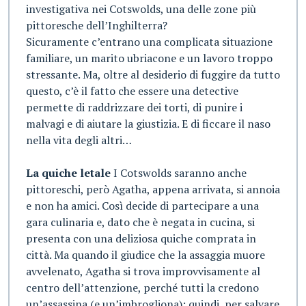
investigativa nei Cotswolds, una delle zone più
pittoresche dell’Inghilterra?
Sicuramente c’entrano una complicata situazione
familiare, un marito ubriacone e un lavoro troppo
stressante. Ma, oltre al desiderio di fuggire da tutto
questo, c’è il fatto che essere una detective
permette di raddrizzare dei torti, di punire i
malvagi e di aiutare la giustizia. E di ficcare il naso
nella vita degli altri…
La quiche letale
I Cotswolds saranno anche
pittoreschi, però Agatha, appena arrivata, si annoia
e non ha amici. Così decide di partecipare a una
gara culinaria e, dato che è negata in cucina, si
presenta con una deliziosa quiche comprata in
città. Ma quando il giudice che la assaggia muore
avvelenato, Agatha si trova improvvisamente al
centro dell’attenzione, perché tutti la credono
un’assassina (e un’imbrogliona): quindi, per salvare