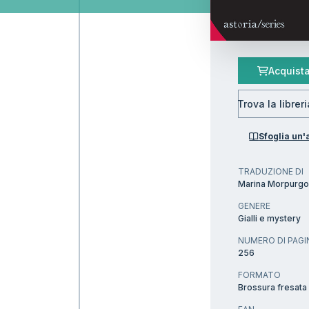
Acquista
Trova la librer
Sfoglia un
TRADUZIONE DI
Marina Morpurg
GENERE
Gialli e mystery
NUMERO DI PAGI
256
FORMATO
Brossura fresata 