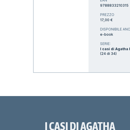
EAN
9788833210315
PREZZO
17,00 €
DISPONIBILE ANC
e-book
SERIE:
I casi di Agatha
(24 di 34)
I CASI DI AGATHA