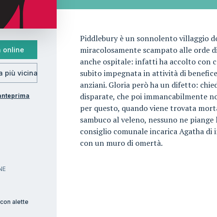
Piddlebury è un sonnolento villaggio d
miracolosamente scampato alle orde di 
 online
anche ospitale: infatti ha accolto con c
subito impegnata in attività di benefice
ia più vicina
anziani. Gloria però ha un difetto: chied
disparate, che poi immancabilmente no
'anteprima
per questo, quando viene trovata morta
sambuco al veleno, nessuno ne piange la
o
consiglio comunale incarica Agatha di i
con un muro di omertà.
NE
con alette