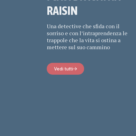
RAISIN
Una detective che sfida con il
sorriso e con l’intraprendenza le
trappole che la vita si ostina a
mettere sul suo cammino
Vedi tutti
LIZIE DEL
AGATHA RAISIN – LA FRECCIA
FUNESTA