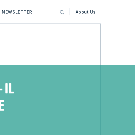
NEWSLETTER
About Us
 IL
E