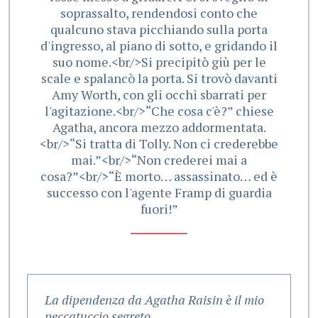
soprassalto, rendendosi conto che
qualcuno stava picchiando sulla porta
d'ingresso, al piano di sotto, e gridando il
suo nome.<br/>Si precipitò giù per le
scale e spalancò la porta. Si trovò davanti
Amy Worth, con gli occhi sbarrati per
l'agitazione.<br/>“Che cosa c'è?” chiese
Agatha, ancora mezzo addormentata.
<br/>“Si tratta di Tolly. Non ci crederebbe
mai.”<br/>“Non crederei mai a
cosa?”<br/>“È morto… assassinato… ed è
successo con l'agente Framp di guardia
fuori!”
La dipendenza da Agatha Raisin è il mio
N
peccatuccio segreto.
p