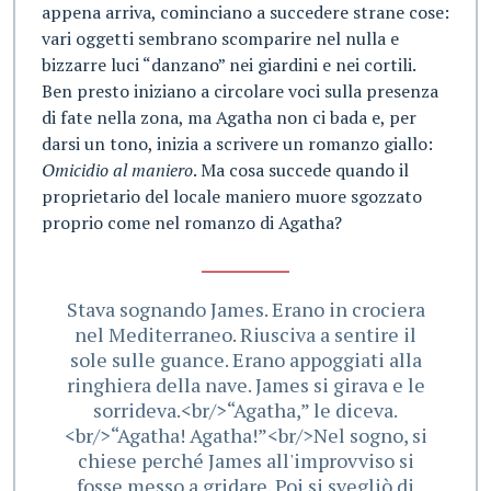
appena arriva, cominciano a succedere strane cose:
vari oggetti sembrano scomparire nel nulla e
bizzarre luci “danzano” nei giardini e nei cortili.
Ben presto iniziano a circolare voci sulla presenza
di fate nella zona, ma Agatha non ci bada e, per
darsi un tono, inizia a scrivere un romanzo giallo:
Omicidio al maniero
. Ma cosa succede quando il
proprietario del locale maniero muore sgozzato
proprio come nel romanzo di Agatha?
Stava sognando James. Erano in crociera
nel Mediterraneo. Riusciva a sentire il
sole sulle guance. Erano appoggiati alla
ringhiera della nave. James si girava e le
sorrideva.<br/>“Agatha,” le diceva.
<br/>“Agatha! Agatha!”<br/>Nel sogno, si
chiese perché James all'improvviso si
fosse messo a gridare. Poi si svegliò di