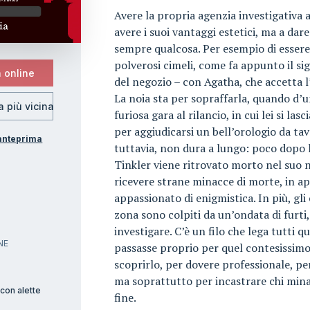
Avere la propria agenzia investigativa
avere i suoi vantaggi estetici, ma a dar
sempre qualcosa. Per esempio di essere 
polverosi cimeli, come fa appunto il sig
 online
del negozio – con Agatha, che accetta l
La noia sta per sopraffarla, quando d’u
ia più vicina
furiosa gara al rilancio, in cui lei si la
per aggiudicarsi un bell’orologio da tav
'anteprima
tuttavia, non dura a lungo: poco dopo l’a
Tinkler viene ritrovato morto nel suo 
ricevere strane minacce di morte, in a
o
appassionato di enigmistica. In più, gli
zona sono colpiti da un’ondata di furti,
investigare. C’è un filo che lega tutti q
NE
passasse proprio per quel contesissimo
scoprirlo, per dovere professionale, p
ma soprattutto per incastrare chi minacc
con alette
fine.