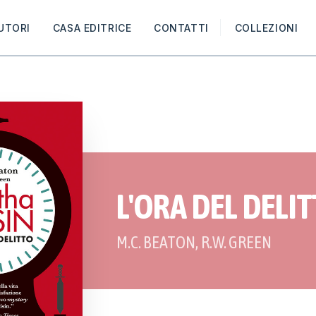
UTORI
CASA EDITRICE
CONTATTI
COLLEZIONI
L'ORA DEL DELI
M.C. BEATON
,
R.W. GREEN