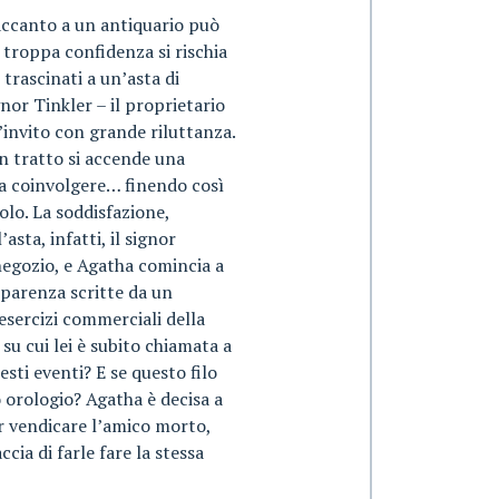
 accanto a un antiquario può
e troppa confidenza si rischia
trascinati a un’asta di
nor Tinkler – il proprietario
’invito con grande riluttanza.
n tratto si accende una
scia coinvolgere… finendo così
olo. La soddisfazione,
sta, infatti, il signor
negozio, e Agatha comincia a
pparenza scritte da un
 esercizi commerciali della
 su cui lei è subito chiamata a
uesti eventi? E se questo filo
 orologio? Agatha è decisa a
er vendicare l’amico morto,
ia di farle fare la stessa