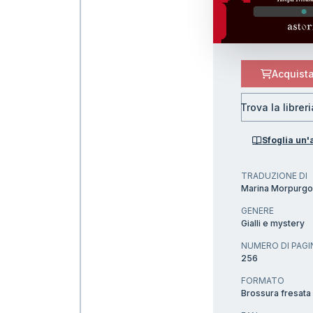
Acquista
Trova la librer
Sfoglia un
TRADUZIONE DI
Marina Morpurg
GENERE
Gialli e mystery
NUMERO DI PAGI
256
FORMATO
Brossura fresata 