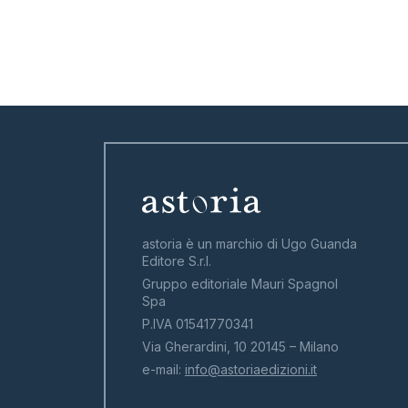
astoria è un marchio di Ugo Guanda
Editore S.r.l.
Gruppo editoriale Mauri Spagnol
Spa
P.IVA 01541770341
Via Gherardini, 10 20145 – Milano
e-mail:
info@astoriaedizioni.it