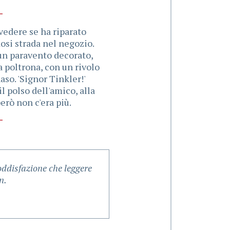
 vedere se ha riparato
dosi strada nel negozio.
 un paravento decorato,
a poltrona, con un rivolo
aso. 'Signor Tinkler!'
il polso dell'amico, alla
però non c'era più.
oddisfazione che leggere
n.