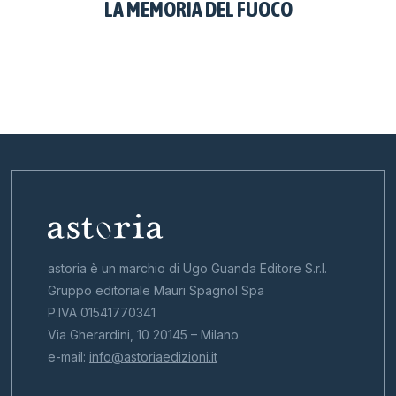
LA MEMORIA DEL FUOCO
astoria è un marchio di Ugo Guanda Editore S.r.l.
Gruppo editoriale Mauri Spagnol Spa
P.IVA 01541770341
Via Gherardini, 10 20145 – Milano
e-mail:
info@astoriaedizioni.it