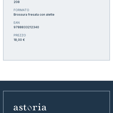
208
FORMATO
Brossura fresata con alette
EAN
9788833212340
PREZZO
18,00 €