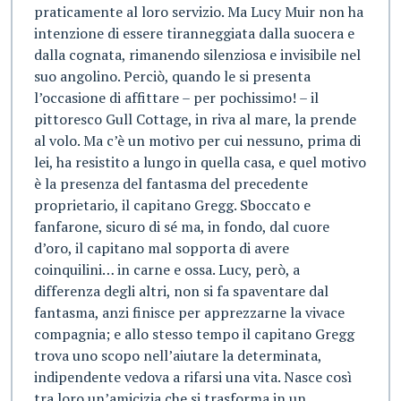
praticamente al loro servizio. Ma Lucy Muir non ha
intenzione di essere tiranneggiata dalla suocera e
dalla cognata, rimanendo silenziosa e invisibile nel
suo angolino. Perciò, quando le si presenta
l’occasione di affittare – per pochissimo! – il
pittoresco Gull Cottage, in riva al mare, la prende
al volo. Ma c’è un motivo per cui nessuno, prima di
lei, ha resistito a lungo in quella casa, e quel motivo
è la presenza del fantasma del precedente
proprietario, il capitano Gregg. Sboccato e
fanfarone, sicuro di sé ma, in fondo, dal cuore
d’oro, il capitano mal sopporta di avere
coinquilini… in carne e ossa. Lucy, però, a
differenza degli altri, non si fa spaventare dal
fantasma, anzi finisce per apprezzarne la vivace
compagnia; e allo stesso tempo il capitano Gregg
trova uno scopo nell’aiutare la determinata,
indipendente vedova a rifarsi una vita. Nasce così
tra loro un’amicizia che si trasforma in un