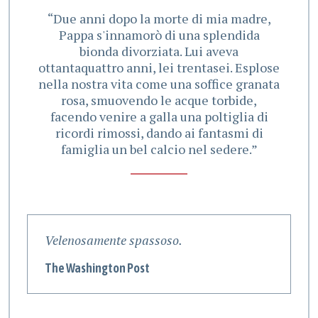
“Due anni dopo la morte di mia madre,
Pappa s'innamorò di una splendida
bionda divorziata. Lui aveva
ottantaquattro anni, lei trentasei. Esplose
nella nostra vita come una soffice granata
rosa, smuovendo le acque torbide,
facendo venire a galla una poltiglia di
ricordi rimossi, dando ai fantasmi di
famiglia un bel calcio nel sedere.”
Velenosamente spassoso.
U
a
The Washington Post
S
p
m