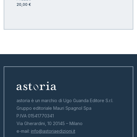
20,00 €
astoria è un marchio di Ugo Guanda Editore S.r.l.
Gruppo editoriale Mauri Spagnol Spa
P.IVA 01541770341
Via Gherardini, 10 20145 – Milano
e-mail:
info@astoriaedizioni.it