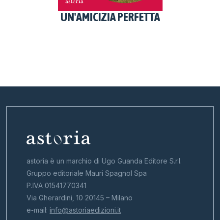
UN'AMICIZIA PERFETTA
astoria è un marchio di Ugo Guanda Editore S.r.l.
Gruppo editoriale Mauri Spagnol Spa
P.IVA 01541770341
Via Gherardini, 10 20145 – Milano
e-mail:
info@astoriaedizioni.it