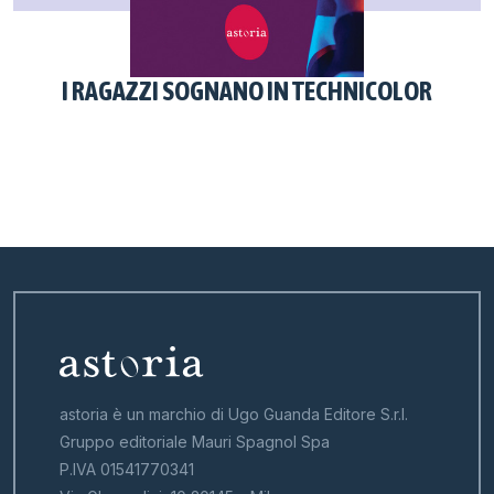
I RAGAZZI SOGNANO IN TECHNICOLOR
astoria è un marchio di Ugo Guanda Editore S.r.l.
Gruppo editoriale Mauri Spagnol Spa
P.IVA 01541770341