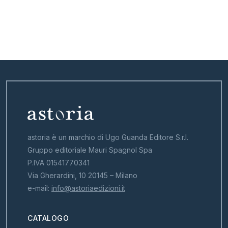
astoria è un marchio di Ugo Guanda Editore S.r.l.
Gruppo editoriale Mauri Spagnol Spa
P.IVA 01541770341
Via Gherardini, 10 20145 – Milano
e-mail:
info@astoriaedizioni.it
CATALOGO