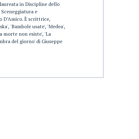
laureata in Discipline dello
n Sceneggiatura e
 D’Amico. È scrittrice,
ka', 'Bambole usate', 'Medea',
La morte non esiste', 'La
’ombra del giorno' di Giuseppe