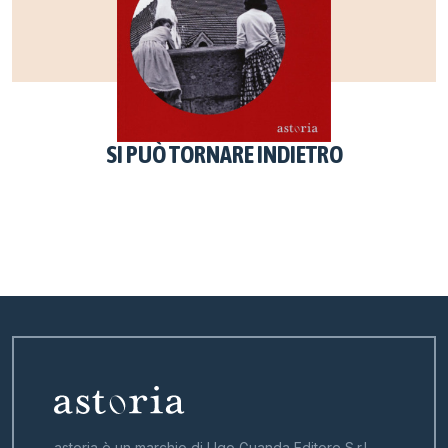
SI PUÒ TORNARE INDIETRO
astoria è un marchio di Ugo Guanda Editore S.r.l.